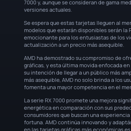
7000 y, aunque se consideran de gama med
versiones actuales.
Se espera que estas tarjetas lleguen al mer
modelos que estarán disponibles serán la R
emocionante para los entusiastas de los v
actualización a un precio más asequible.
AMD ha demostrado su compromiso de ofrec
gráficas, y esta última movida enfocada e
su intención de llegar a un público más amp
más asequible, AMD no solo brinda a los u
fomenta una mayor competencia en el me
La serie RX 7000 promete una mejora signif
energética en comparación con sus predece
consumidores que buscan una experiencia 
fortuna. AMD continúa innovando y adaptá
en las tarjetas gráficas más económicas e